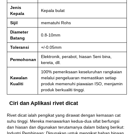
Jenis
Kepala bulat
Kepala
Sijil
mematuhi Rohs
Diameter
0.8-10mm
Batang
Toleransi
+/-0.05mm
Elektronik, perabot, hiasan Seni bina,
Permohonan
kereta, dll.
100% pemeriksaan keseluruhan rangkaian
Kawalan
melalui pengeluaran memastikan setiap
Kualiti
produk memenuhi piawaian ISO, menjamin
produk berkualiti tinggi.
Ciri dan Aplikasi rivet dicat
Rivet dicat ialah pengikat yang dirawat dengan kemasan cat
suhu tinggi. Mereka menawarkan kedua-dua sifat berfungsi
dan hiasan dan digunakan terutamanya dalam bidang berikut:
Industri Pembinaan: Digunakan untuk mengikat bahan binaan