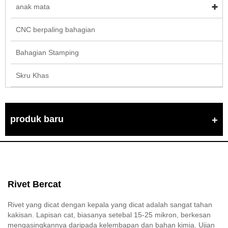
anak mata
CNC berpaling bahagian
Bahagian Stamping
Skru Khas
produk baru
Rivet Bercat
Rivet yang dicat dengan kepala yang dicat adalah sangat tahan
kakisan. Lapisan cat, biasanya setebal 15-25 mikron, berkesan
mengasingkannya daripada kelembapan dan bahan kimia. Ujian