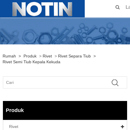
L
Rumah
>
Produk
>
Rivet
>
Rivet Separa Tiub
>
Rivet Semi Tiub Kepala Kekuda
Produk
Rivet