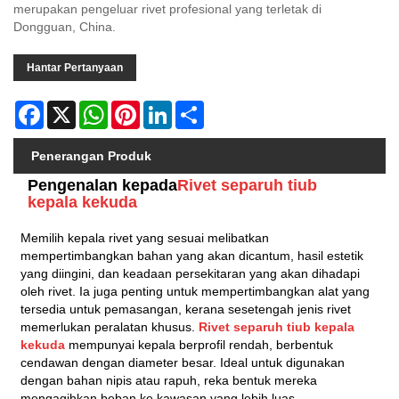
merupakan pengeluar rivet profesional yang terletak di
Dongguan, China.
Hantar Pertanyaan
Facebook
X
WhatsApp
Pinterest
LinkedIn
Share
Penerangan Produk
Pengenalan kepada
Rivet separuh tiub
kepala kekuda
Memilih kepala rivet yang sesuai melibatkan
mempertimbangkan bahan yang akan dicantum, hasil estetik
yang diingini, dan keadaan persekitaran yang akan dihadapi
oleh rivet. Ia juga penting untuk mempertimbangkan alat yang
tersedia untuk pemasangan, kerana sesetengah jenis rivet
memerlukan peralatan khusus.
Rivet separuh tiub kepala
kekuda
mempunyai kepala berprofil rendah, berbentuk
cendawan dengan diameter besar. Ideal untuk digunakan
dengan bahan nipis atau rapuh, reka bentuk mereka
mengagihkan beban ke kawasan yang lebih luas.