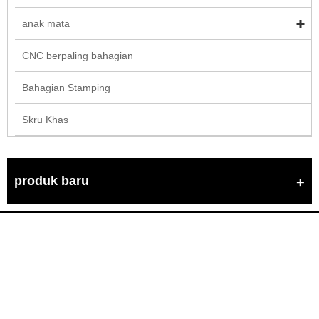
anak mata
CNC berpaling bahagian
Bahagian Stamping
Skru Khas
produk baru