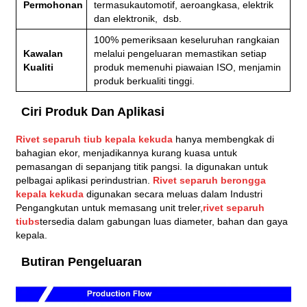
Permohonan
termasuk
automotif, aeroangkasa, elektrik
dan elektronik, dsb.
100% pemeriksaan keseluruhan rangkaian
Kawalan
melalui pengeluaran memastikan setiap
Kualiti
produk memenuhi piawaian ISO, menjamin
produk berkualiti tinggi.
Ciri Produk Dan Aplikasi
Rivet separuh tiub kepala kekuda
hanya membengkak di
bahagian ekor, menjadikannya kurang kuasa untuk
pemasangan di sepanjang titik pangsi. Ia digunakan untuk
pelbagai aplikasi perindustrian.
Rivet separuh berongga
kepala kekuda
digunakan secara meluas dalam Industri
Pengangkutan untuk memasang unit treler,
rivet separuh
tiub
s
tersedia dalam gabungan luas diameter, bahan dan gaya
kepala.
Butiran Pengeluaran